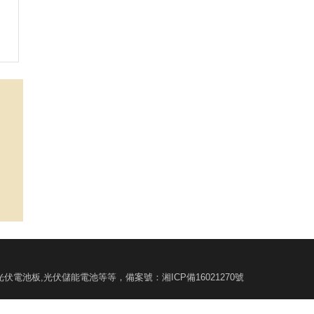
太陽能光伏電池板,光伏儲能電池等等，備案號：
湘ICP備16021270號