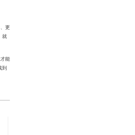
大、更
，就
，才能
找到